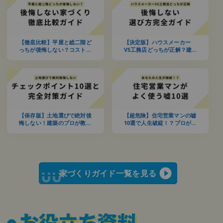
【徹底比較】平屋と総二階ど
【決定版】ハウスメーカー
っちが後悔しない？コスト・
VS工務店どっちが正解？建
耐震性・老後・土地条件まで
築のプロが教える後悔しない
プロが解説
選び方完全ガイド
【保存版】土地選びで絶対後
【超危険】住宅営業マンの嘘
悔しない！建築のプロが教え
10選で人生破綻！？プロが
る重要チェックポイント10
暴露する巧妙な手口と完全対
選と完全対策ガイド
策ガイド
家づくりガイド一覧を見る